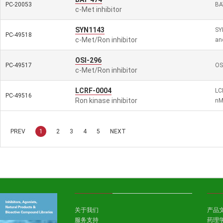
PC-20053
BA
c-Met inhibitor
SYN1143
SY
PC-49518
c-Met/Ron inhibitor
and
OSI-296
PC-49517
OS
c-Met/Ron inhibitor
LCRF-0004
LC
PC-49516
Ron kinase inhibitor
nM
PREV
1
2
3
4
5
NEXT
关于我们
产品
服务支持
药理