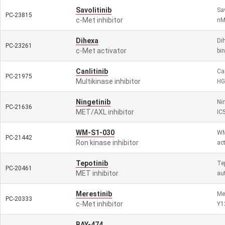
Savolitinib
Sav
PC-23815
c-Met inhibitor
nM,
Dihexa
Di
PC-23261
c-Met activator
bin
Canlitinib
Can
PC-21975
Multikinase inhibitor
HG
Ningetinib
Ni
PC-21636
MET/AXL inhibitor
IC
WM-S1-030
WM
PC-21442
Ron kinase inhibitor
act
Tepotinib
Te
PC-20461
MET inhibitor
au
Merestinib
Mer
PC-20333
c-Met inhibitor
Y1
BAY-474