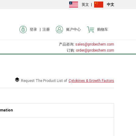
英文
|
中文
登录 |
注册
账户中心
购物车
产品咨询
: sales@probechem.com
订购
: order@probechem.com
Request The Product List of
Cytokines & Growth Factors
rmation