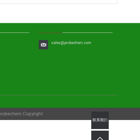
sales@probechem.com
 probechem Copyright
联系我们