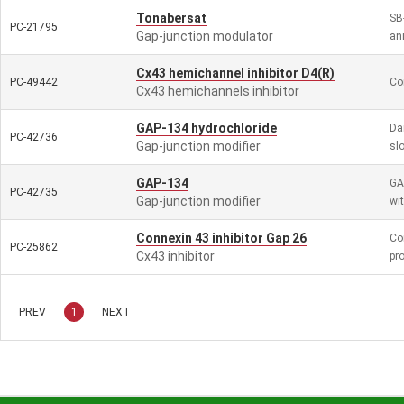
Tonabersat
SB
PC-21795
Gap-junction modulator
an
Cx43 hemichannel inhibitor D4(R)
PC-49442
Co
Cx43 hemichannels inhibitor
GAP-134 hydrochloride
Da
PC-42736
Gap-junction modifier
sl
GAP-134
GA
PC-42735
Gap-junction modifier
wit
Connexin 43 inhibitor Gap 26
Co
PC-25862
Cx43 inhibitor
pro
PREV
1
NEXT