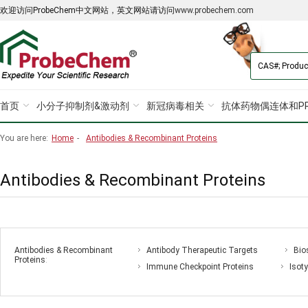
欢迎访问ProbeChem中文网站，英文网站请访问
www.probechem.com
首页
小分子抑制剂&激动剂
新冠病毒相关
抗体药物偶连体和PR
You are here:
Home
-
Antibodies & Recombinant Proteins
Antibodies & Recombinant Proteins
Antibodies & Recombinant
Antibody Therapeutic Targets
Bio
Proteins
:
Immune Checkpoint Proteins
Isot