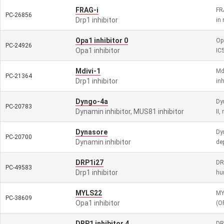
FRAG-i
FR
PC-26856
Drp1 inhibitor
in
Opa1 inhibitor 0
Opa
PC-24926
Opa1 inhibitor
IC
Mdivi-1
Mdi
PC-21364
Drp1 inhibitor
inh
Dyngo-4a
Dy
PC-20783
Dynamin inhibitor, MUS81 inhibitor
II,
Dynasore
Dy
PC-20700
Dynamin inhibitor
de
DRP1i27
DR
PC-49583
Drp1 inhibitor
hu
MYLS22
MY
PC-38609
Opa1 inhibitor
(O
DRP1 inhibitor 4
DR