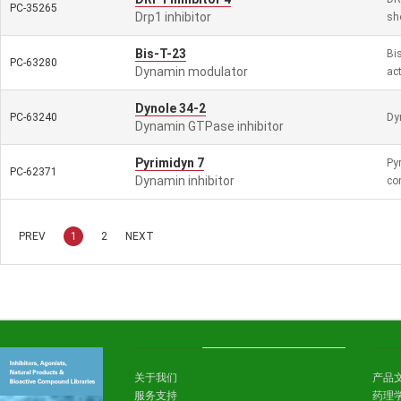
PC-35265
Drp1 inhibitor
sh
Bis-T-23
Bi
PC-63280
Dynamin modulator
ac
Dynole 34-2
PC-63240
Dyn
Dynamin GTPase inhibitor
Pyrimidyn 7
Py
PC-62371
Dynamin inhibitor
co
PREV
1
2
NEXT
关于我们
产品
服务支持
药理