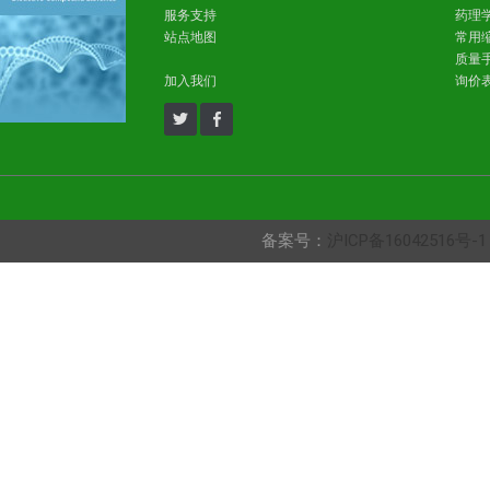
服务支持
药理
站点地图
常用
质量
加入我们
询价
备案号：
沪ICP备16042516号-1