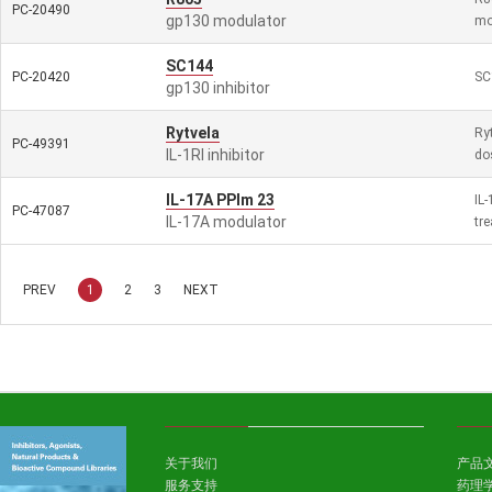
PC-20490
gp130 modulator
mo
SC144
PC-20420
SC1
gp130 inhibitor
Rytvela
Ryt
PC-49391
IL-1RI inhibitor
do
IL-17A PPIm 23
IL-
PC-47087
IL-17A modulator
tr
PREV
1
2
3
NEXT
关于我们
产品
服务支持
药理