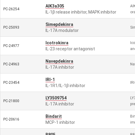
AIK3a305
AIK
PC-26254
IL-1β release inhibitor, MAPK inhibitor
or
Simepdekinra
PC-25093
Sim
IL-17A modulator
Icotrokinra
Ico
PC-24977
IL-23 receptor antagonist
and
Navepdekinra
PC-24963
Na
IL-17A inhibitor
IRI-1
PC-23454
IRI
IL-1R1/IL-1β inhibitor
LY3509754
LY
PC-21800
IL-17A inhibitor
pr
Bindarit
Bi
PC-20616
MCP-1 inhibitor
im
R805
R8