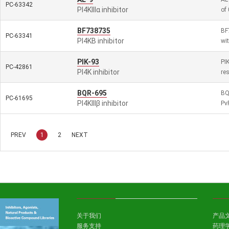
PC-63342
PI4KIIIα inhibitor
of
BF738735
BF7
PC-63341
PI4KB inhibitor
wit
PIK-93
PIK
PC-42861
PI4K inhibitor
res
BQR-695
BQ
PC-61695
PI4KIIIβ inhibitor
Pv
PREV
1
2
NEXT
关于我们
产品
服务支持
药理