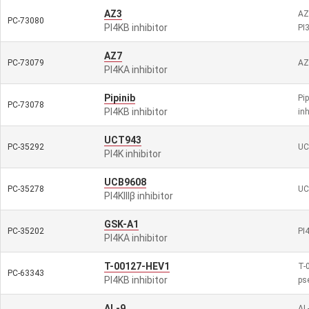
AZ3
AZ3
PC-73080
PI4KB inhibitor
PI
AZ7
PC-73079
AZ7
PI4KA inhibitor
Pipinib
Pip
PC-73078
PI4KB inhibitor
in
UCT943
PC-35292
UC
PI4K inhibitor
UCB9608
PC-35278
UCB
PI4KIIIβ inhibitor
GSK-A1
PC-35202
PI4
PI4KA inhibitor
T-00127-HEV1
T-
PC-63343
PI4KB inhibitor
ps
AL-9
AL-