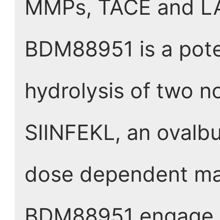
MMPs, TACE and L
BDM88951 is a pote
hydrolysis of two n
SIINFEKL, an ovalbu
dose dependent ma
BDM88951 engage ER