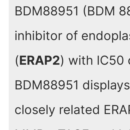
BDM88951 (BDM 8895
inhibitor of endopl
(
ERAP2
) with IC50 
BDM88951 displays 
closely related ERA